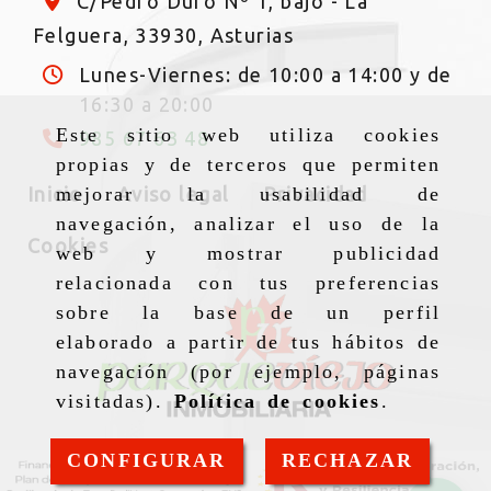
C/Pedro Duro Nº 1, bajo -
La
Felguera,
33930,
Asturias
Lunes-Viernes: de 10:00 a 14:00 y de
16:30 a 20:00
Este sitio web utiliza cookies
985 67 63 48
propias y de terceros que permiten
Inicio
Aviso legal
Privacidad
mejorar la usabilidad de
navegación, analizar el uso de la
Cookies
web y mostrar publicidad
relacionada con tus preferencias
sobre la base de un perfil
elaborado a partir de tus hábitos de
navegación (por ejemplo, páginas
visitadas).
Política de cookies
.
CONFIGURAR
RECHAZAR