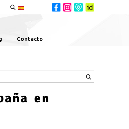
g
Contacto
baña en